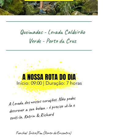
Queimadas - Levada Caldeirão
Verde - Porto da Cruz
A NOSSA ROTA DO DIA
Início: 09:00 | Duração: 7 horas
A Levada dos nossos corações. Não podes
descrever a sua beleza - é preciso vê-la e
senti-la. Katrin & Richard
Funchal Início|Fim (Ponto de Encontro)