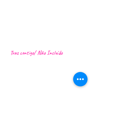
refrigerante como a Brisa Maracujá)
1 café (bica ou garoto)
Seguro de acordo com a legislação local
Lanterna
Muitos momentos emocionantes
"heartbeat"
:)
Traz contigo/ Não Incluído
Vestuário próprio e calçado para a caminhada; se
quiser
es
: fato de banho e uma toalha
Recomendamos outra garrafa grande de água
para a caminhada e algumas barras energéticas
Recolha fora da área do Funchal ou Caniço
Capa de chuva, protetor solar e chapéu
Boa disposição :)
Informações sobre a visita guiada
Duração da excursão: 7 horas