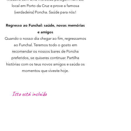
local em Porto da Cruz e prove a famosa
(verdadeira) Poncha. Saúde para nós!
Regresso ao Funchal: saúde, novas memórias
e amigos
Quando o nosso dia chegar ao fim, regressamos
ao Funchal. Teremos todo o gosto em
recomendar os nossos bares de Poncha
preferidos, se quiseres continuar. Partilha
histórias com os teus novos amigos e saúda os
momentos que viveste hoje.
Isto está incluído
Recolha no centro do Funchal, Lido e
Caniço
Motorista/Guia local
Pequeno piquenique com petiscos l
ocais
1 Bebida local (Poncha, cerveja ou