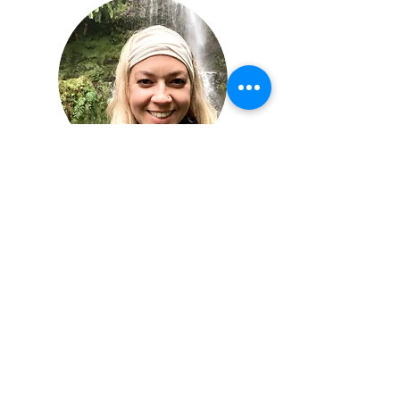
KATRIN | MARKETING E
ORGANIZAÇÃO
Katrin é alemã, mas não alemã. Ela
tem mais de 10 anos de
experiência em marketing e
gerenciamento de projetos. O que
ela traz para nossos passeios?
Desde acampar no deserto da