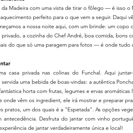
 da Madeira com uma vista de tirar o fôlego — é isso o
 aquecimento perfeito para o que vem a seguir. Daqui vê
Começamos a nossa noite aqui, com um brinde: um copo 
m privado, a cozinha do Chef André, boa comida, bons 
ais do que só uma paragem para fotos — é onde tudo 
antar
 casa privada nas colinas do Funchal. Aqui junta
á servida uma bebida de boas-vindas: a autêntica Ponch
 fantástica horta com frutas, legumes e ervas aromáticas 
de onde vêm os ingredient, ele irá mostrar e preparar pr
rês pratos, um dos quais é a "Espetada". As opções ve
om antecedência. Desfruta do jantar com vinho portug
experiência de jantar verdadeiramente única e local!