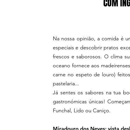
COM ING
Na nossa opinião, a comida é um
especiais e descobrir pratos exc
frescos e saborosos. O clima sub
oceano fornece aos madeirenses 
carne no espeto de louro) feitos
pastelaria...
Já sentes os sabores na tua b
gastronómicas únicas! Começam
Funchal, Lido ou Caniço.
Miradouro dos Neves: vista de