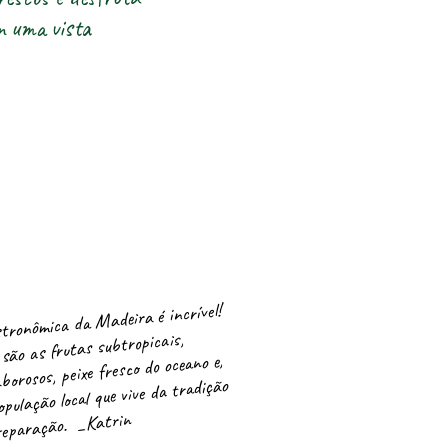
m uma vista
tronômica da Madeira é incrível!
são as frutas subtropicais,
borosos, peixe fresco do oceano e,
opulação local que vive da tradição
reparação. _Katrin