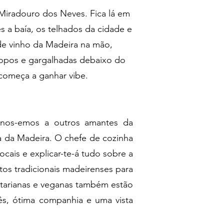
 Miradouro dos Neves. Fica lá em
s a baía, os telhados da cidade e
de vinho da Madeira na mão,
copos e gargalhadas debaixo do
começa a ganhar vibe.
r-nos-emos a outros amantes da
a da Madeira. O chefe de cozinha
locais e explicar-te-á tudo sobre a
atos tradicionais madeirenses para
getarianas e veganas também estão
uês, ótima companhia e uma vista