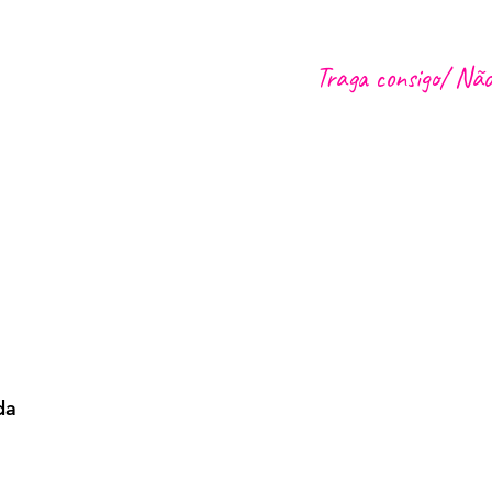
Traga consigo/ Não
Transfer do exterior do
Lido e Caniço
encontro
Boa disposição :)
sobre a agricultura
o uma bebida de boas-
l
"heartbeat":)
da