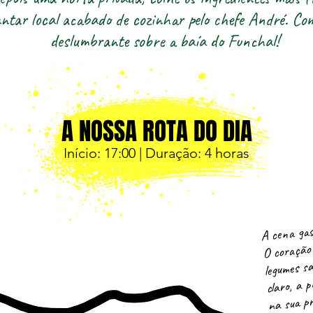
antar local acabado de cozinhar pelo chefe André. Co
deslumbrante sobre a baía do Funchal!
A NOSSA ROTA DO DIA
Início: 17
:00 | Duração: 4 horas
A cena gas
O coração 
legumes sa
claro, a p
na sua p