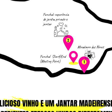
Funchal: experiência
de jardim privado e
jantar
Miradouro das Neves
Funchal Start|End
(Meeting Point)
LICIOSO VINHO E UM JANTAR MADEIRENS