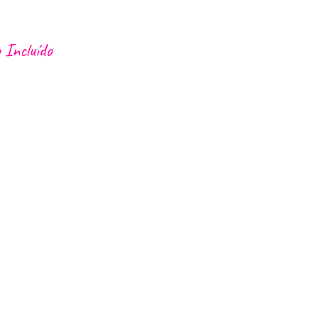
 Incluído
 Funchal ou Caniço para o ponto de