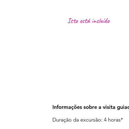
Isto está incluído
Recolha no centro do Funchal, 
Motorista/Guia local
Visita ao jardim com explicação 
Jantar de três pratos, incluind
vindas, água e vinho
Seguro de acordo com a lei loca
Muitos momentos emocionantes 
Informações sobre a visita guia
Duração da excursão: 4 horas*