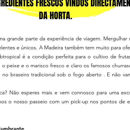
REDIENTES FRESCOS VINDOS DIRECTAME
DA HORTA.
a grande parte da experiência de viagem. Mergulhar n
elentes e únicos. A Madeira também tem muito para ofe
tropical é a condição perfeita para o cultivo de frut
o peixe e o marisco fresco e claro os famosos churras
 no braseiro tradicional sob o fogo aberto . E não va
oca? Não esperes mais e vem connosco para uma excu
os o nosso passeio com um pick-up nos pontos de e
slumbrante