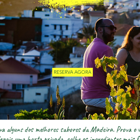
RESERVA AGORA
va alguns dos melhores sabores da Madeira. Prova o 
 depois uma horta privada, colhe os ingredientes mais 