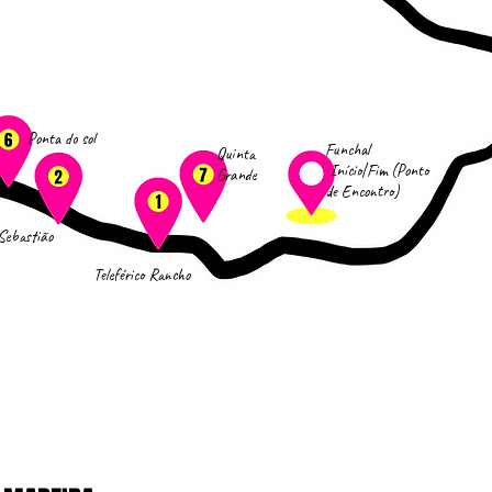
Ponta do sol
Funchal
Quinta
Início|Fim (Ponto
Grande
de Encontro)
Sebastião
Teleférico Rancho