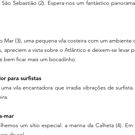
São Sebastião (2). Espera-nos um fantástico panorama
 Mar (3), uma pequena vila costeira com um ambiente d
as, apreciem a vista sobre o Atlântico e deixem-se levar p
e bem ficar mais um bocadinho.
r para surfistas
 uma vila encantadora que irradia vibrações de surfista
ira.
ra-mar
lhemos um sítio especial: a marina da Calheta (4). Em
uco de sol.