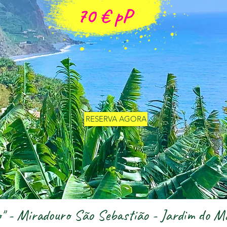
70 €
pP
RESERVA AGORA
o" - Miradouro São Sebastião - Jardim do M