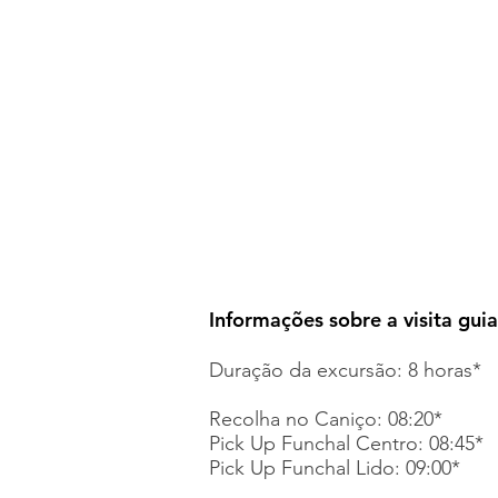
Transporte a partir do pont
Funchal, Lido e Caniço.
Teleférico de entrada
Motorista/Guia Local
1
bebida local
(poncha, cerve
Brisa Maracujá)
1 café (bica ou garo
para)
Seguro conforme a legislação 
Muitos momentos de batimento
Informações sobre a visita gui
Duração da excursão: 8 horas*
Recolha no Caniço: 08:20*
Pick Up Funchal Centro: 08:45*
Pick Up Funchal Lido: 09:00*