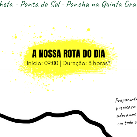
heta - Ponta do Sol
- Poncha na Quinta Gra
A NOSSA ROTA DO DIA
Início: 09
:0
0 | Duração: 8
horas*
Prepara-te
precisarmo
adoramos 
em todo o