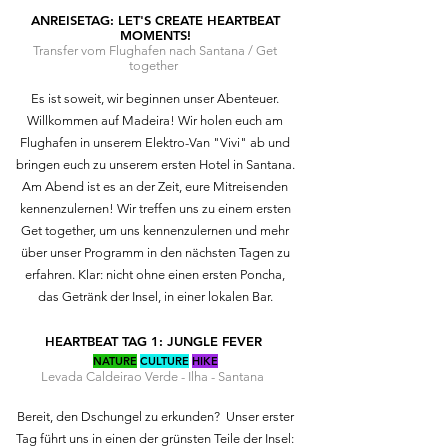
ANREISETAG: LET'S CREATE HEARTBEAT
MOMENTS!
Transfer vom Flughafen nach Santana / Get
together
Es ist soweit, wir beginnen unser Abenteuer.
Willkommen auf Madeira! Wir holen euch am
Flughafen in unserem Elektro-Van "Vivi" ab und
bringen euch zu unserem ersten Hotel in Santana.
Am Abend ist es an der Zeit, eure Mitreisenden
kennenzulernen! Wir treffen uns zu einem ersten
Get together, um uns kennenzulernen und mehr
über unser Programm in den nächsten Tagen zu
erfahren. Klar: nicht ohne einen ersten Poncha,
das Getränk der Insel, in einer lokalen Bar.
HEARTBEAT TAG 1: JUNGLE FEVER
NATURE
CULTURE
HIKE
Levada Caldeirao Verde - Ilha - Santana
Bereit, den Dschungel zu erkunden? Unser erster
Tag führt uns in einen der grünsten Teile der Insel: