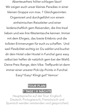
Abenteuerherz höher schlagen lässt!
Wir zeigen euch unser kleines Paradies in einer
kleinen Gruppe von max. 7 Gleichgesinnten.
Organisiert und durchgeführt von einem
einheimischen Reiseleiter und einer
leidenschaftlich gern Reisenden, die ihre Insel
lieben und wie ihre Westentasche kennen. Immer
mit dem Ehrgeiz, das beste Erlebnis und die
tollsten Erinnerungen für euch zu schaffen. Und
weil Flexibilität wichtig ist: Du wählst und buchst
dir dein Hotel oder Hostel in Funchal ganz easy
selbst (wir helfen dir natürlich gern bei der Wahl).
Deine Preis Range, dein Vibe. Treffpunkt ist dann
immer einer unserer Pick-Up-Points in Funchal.
Easy? Easy! Klingt gut? Vamos!
TOUR PLAN
7 TAGE | 8 NÄCHTE
Hauptsprache auf der Tour: Englisch
Deutsch, Portugiesisch, Französisch und
Spanisch werden verstanden und gesprochen)