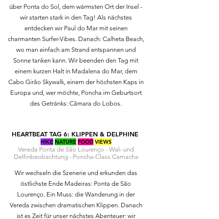
über Ponta do Sol, dem wärmsten Ort der Insel -
wir starten stark in den Tag! Als nächstes
entdecken wir Paul do Mar mit seinen
charmanten Surfer-Vibes. Danach: Calheta Beach,
wo man einfach am Strand entspannen und
Sonne tanken kann. Wir beenden den Tag mit
einem kurzen Halt in Madalena do Mar, dem
Cabo Girão Skywalk, einem der höchsten Kaps in
Europa und, wer möchte, Poncha im Geburtsort
des Getränks: Câmara do Lobos.
HEARTBEAT TAG 6: KLIPPEN & DELPHINE
HIKE
NATURE
FOOD
VIEWS
Vereda Ponta de São Lourenço - Wal- und
Delfinbeobachtung - Poncha-Class Camacha
Wir wechseln die Szenerie und erkunden das
östlichste Ende Madeiras: Ponta de São
Lourenço. Ein Muss: die Wanderung in der
Vereda zwischen dramatischen Klippen. Danach
ist es Zeit für unser nächstes Abenteuer: wir