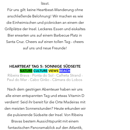
lässt.
Für uns gilt: keine Heartbeat-Wanderung ohne
anschließende Belohnung! Wir machen es wie
die Einheimischen und picknicken an einem der
Grillplätze der Insel. Leckeres Essen und eiskaltes
Bier erwarten uns auf einem Barbecue Platz in
Santa Cruz. Cheers auf einen tollen Tag - cheers
auf uns und neue Freunde!
HEARTBEAT TAG 5: SONNIGE SÜDSEITE
NATURE
CULTURE
VIEWS
BEACH
Ribeira Brava - Ponta do Sol - Calheta Strand -
Paul do Mar - Cabo Girão - Câmara do Lobos
Nach dem gestrigen Abenteuer haben wir uns
alle einen entspannten Tag und etwas Vitamin D
verdient! Seid ihr bereit für die Orte Madeiras mit
den meisten Sonnenstunden? Heute erkunden wir
die pulsierende Südseite der Insel. Von Ribeira
Bravas bestem Aussichtspunkt mit einem
fantastischen Panoramablick auf den Atlantik,