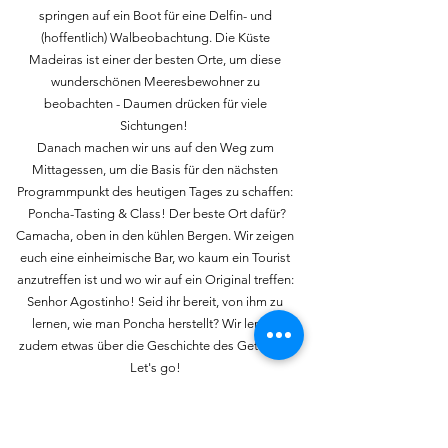
springen auf ein Boot für eine Delfin- und
(hoffentlich) Walbeobachtung. Die Küste
Madeiras ist einer der besten Orte, um diese
wunderschönen Meeresbewohner zu
beobachten - Daumen drücken für viele
Sichtungen!
Danach machen wir uns auf den Weg zum
Mittagessen, um die Basis für den nächsten
Programmpunkt des heutigen Tages zu schaffen:
Poncha-Tasting & Class! Der beste Ort dafür?
Camacha, oben in den kühlen Bergen. Wir zeigen
euch eine einheimische Bar, wo kaum ein Tourist
anzutreffen ist und wo wir auf ein Original treffen:
Senhor Agostinho! Seid ihr bereit, von ihm zu
lernen, wie man Poncha herstellt? Wir lernen
zudem etwas über die Geschichte des Getränks.
Let's go!
HEARTBEAT TAG 7: DEINE WAHL
HIKE
NATURE
CULTURE
FOOD
VIEWS
BEACH
SPORT