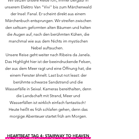
Wir setzen unsere Reise fort, immer bergauf in
unserem Elektro Van "Vivi" bis zum Märchenwald
der Insel: Fanal. Er scheint direkt aus einem
Märchenbuch entsprungen. Wir streifen zwischen
den seltsam geformten alten Bäumen und halten
die Augen auf, nach den berühmten Kühen, die
manchmal wie aus dem Nichts im mystischen
Nebel auftauchen.
Unsere Reise geht weiter nach Ribeira da Janela.
Das Highlight hier ist der beeindruckende Felsen,
der aus dem Meer ragt und eine Öffnung hat, die
einem Fenster ähnelt. Last but not least: der
berühmte schwarze Sandstrand und die
Wasserfälle in Seixal. Kameras bereithalten, denn
die Landschaft mit Strand, Meer und
Wasserfällen ist wirklich einfach fantastisch!
Heute heißt es früh schlafen gehen, denn das
morgige Abenteuer startet früh am Morgen.
HEARTBEAT TAG 4: STAIRWAY TO HEAVEN