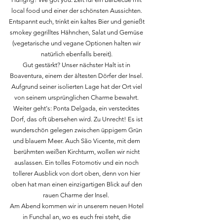
local food und einer der schönsten Aussichten.
Entspannt euch, trinkt ein kaltes Bier und genießt
smokey gegrilltes Hähnchen, Salat und Gemüse
(vegetarische und vegane Optionen halten wir
natürlich ebenfalls bereit).
Gut gestärkt? Unser nächster Halt ist in
Boaventura, einem der ältesten Dörfer der Insel.
Aufgrund seiner isolierten Lage hat der Ort viel
von seinem ursprünglichen Charme bewahrt.
Weiter geht's: Ponta Delgada, ein verstecktes
Dorf, das oft übersehen wird. Zu Unrecht! Es ist
wunderschön gelegen zwischen üppigem Grün
und blauem Meer. Auch São Vicente, mit dem
berühmten weißen Kirchturm, wollen wir nicht
auslassen. Ein tolles Fotomotiv und ein noch
tollerer Ausblick von dort oben, denn von hier
oben hat man einen einzigartigen Blick auf den
rauen Charme der Insel.
Am Abend kommen wir in unserem neuen Hotel
in Funchal an, wo es euch frei steht, die