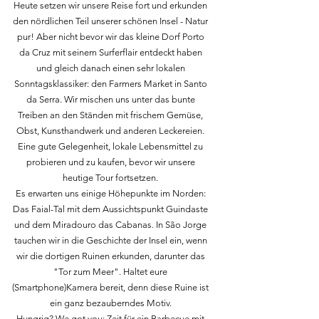
Heute setzen wir unsere Reise fort und erkunden
den nördlichen Teil unserer schönen Insel - Natur
pur! Aber nicht bevor wir das kleine Dorf Porto
da Cruz mit seinem Surferflair entdeckt haben
und gleich danach einen sehr lokalen
Sonntagsklassiker: den Farmers Market in Santo
da Serra. Wir mischen uns unter das bunte
Treiben an den Ständen mit frischem Gemüse,
Obst, Kunsthandwerk und anderen Leckereien.
Eine gute Gelegenheit, lokale Lebensmittel zu
probieren und zu kaufen, bevor wir unsere
heutige Tour fortsetzen.
Es erwarten uns einige Höhepunkte im Norden:
Das Faial-Tal mit dem Aussichtspunkt Guindaste
und dem Miradouro das Cabanas. In São Jorge
tauchen wir in die Geschichte der Insel ein, wenn
wir die dortigen Ruinen erkunden, darunter das
"Tor zum Meer". Haltet eure
(Smartphone)Kamera bereit, denn diese Ruine ist
ein ganz bezauberndes Motiv.
Hungrig? We got you: Zeit für ein Barbecue mit