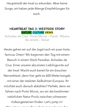
Hauptstadt der Insel zu erkunden. Aber keine
Sorge, wir haben jede Menge Empfehlungen für
euch.
HEARTBEAT TAG 3: WESTSIDE STORY
NATURE
CULTURE
VIEWS
Achadas da Cruz - Porto Moniz – Fanal - Ribeira
da Janela – Seixal
Heute gehen wir auf die Jagd nach ein paar Insta-
famous Orten! Wir beginnen den Tag mit einem
Besuch in einem Stück Paradies: Achadas da
Cruz. Einer unserer absoluten Lieblingsorte auf
der Insel. Macht euch bereit für ein bisschen
Nervenkitzel, denn hier geht es 600 Meter bergab
- mit einer der steilsten Seilbahnen Europas. Ihr
möchtet euch danach abkühlen? Perfekt, denn wir
fahren nach Porto Moniz, wo wir die berühmten
natürlichen Natur Pools zwischen schwarzen
Vulkangesteinen finden. Let's jump in!