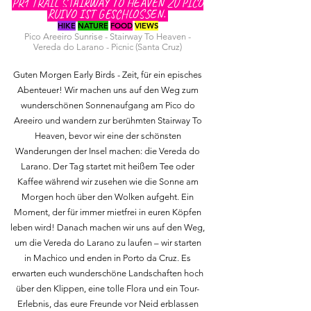
PR1 TRAIL STAIRWAY TO HEAVEN ZU PICO
RUIVO IST GESCHLOSSEN.
HIKE
NATURE
FOOD
VIEWS
Pico Areeiro Sunrise - Stairway To Heaven
-
Vereda do Larano -
Picnic (Santa Cruz)
Guten Morgen Early Birds - Zeit, für ein episches
Abenteuer! Wir machen uns auf den Weg zum
wunderschönen Sonnenaufgang am Pico do
Areeiro und wandern zur berühmten Stairway To
Heaven, bevor wir eine der schönsten
Wanderungen der Insel machen: die Vereda do
Larano. Der Tag startet mit heißem Tee oder
Kaffee während wir zusehen wie die Sonne am
Morgen hoch über den Wolken aufgeht. Ein
Moment, der für immer mietfrei in euren Köpfen
leben wird! Danach machen wir uns auf den Weg,
um die Vereda do Larano zu laufen – wir starten
in Machico und enden in Porto da Cruz. Es
erwarten euch wunderschöne Landschaften hoch
über den Klippen, eine tolle Flora und ein Tour-
Erlebnis, das eure Freunde vor Neid erblassen