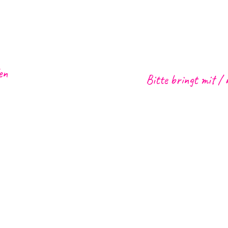
en
Bitte bringt mit / 
s in Funchal Zentrum, CR7
Mittagessen
Transfer von
außerhal
Meeting Points
Regenmantel, warme Kle
r oder Softdrink wie Brisa
Hut
oder Garoto)
t