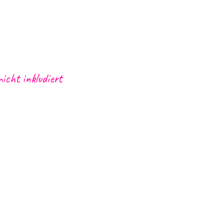
nicht inkludiert
b
Funchals oder Caniços zu den
idung, Sonnenschutz und einen