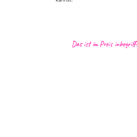
Das ist im Preis inbegriff
Transport ab den Meeting Point
Hotel (Hafen), Lido
und Caniço
Skywalk Cabo Girão
Lokaler Fahrer/Guide
1 lokales Getränk (Poncha, Bie
Maracujá) und ein Kaffee (Bica 
Versicherung nach lokalem Rech
Viele Heartbeat-Momente :)