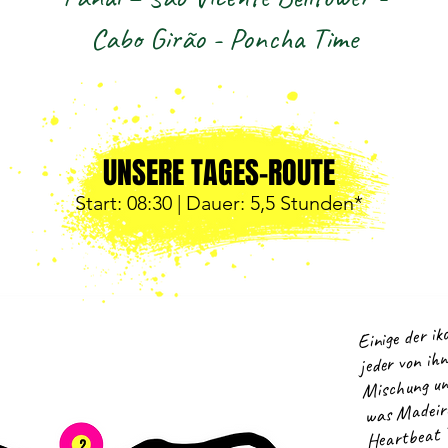
Cabo Girão - Poncha Time
UNSERE TAGES-ROUTE
Start: 08
:30 | Dauer: 5,5
Stunden*
Einige der ik
jeder von ihn
Mischung und
was Madeira
Heartbeat T