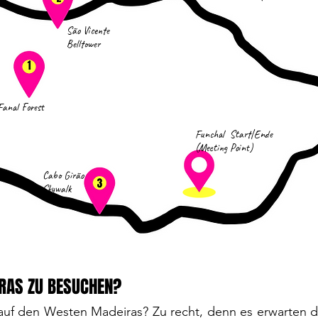
S
ã
o Vicente
Belltower
Fanal Forest
Funchal Start|Ende
(Meeting Point)
Cabo Gir
ã
o
Skywalk
IRAS ZU BESUCHEN?
auf den Westen Madeiras? Zu recht, denn es erwarten di