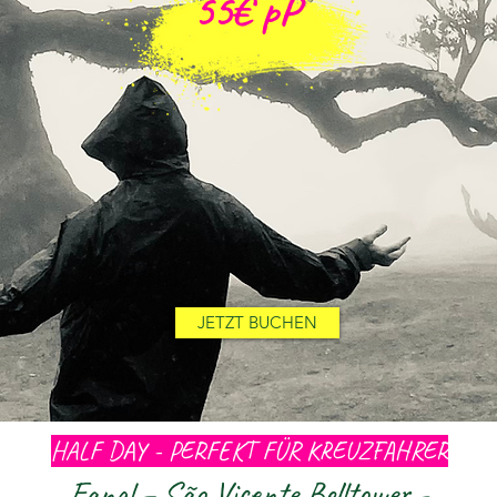
55
€
pP
JETZT BUCHEN
HALF DAY - PERFEKT FÜR KREUZFAHRER
Fanal – São Vicente Belltower -