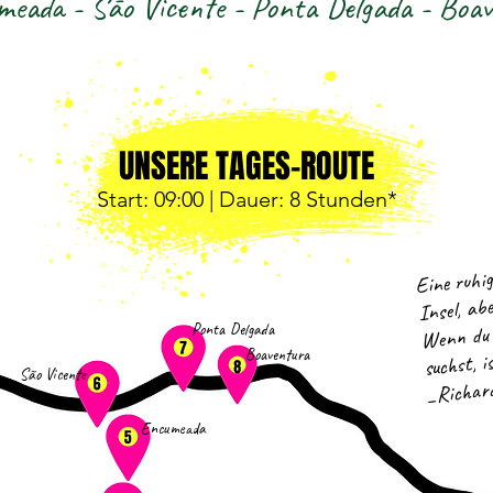
eada - Sāo Vicente - Ponta Delgada - Boa
UNSERE TAGES-ROUTE
Start: 09
:0
0 | Dauer
: 8
Stunden*
Eine ruhig
Insel, ab
Wenn du e
Ponta Delgada
suchst, i
Boaventura
São Vicente
_Richar
Encumeada