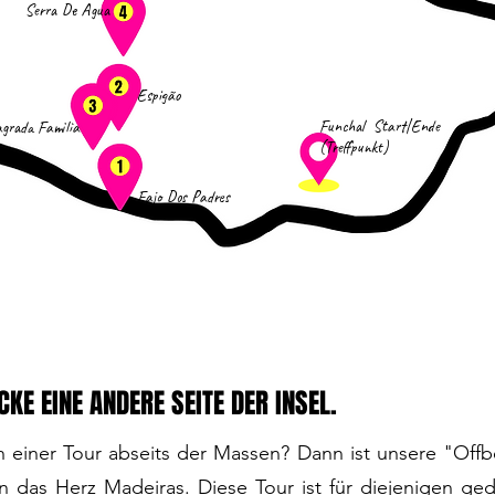
Serra De Agua
Espigão
Funchal Start|Ende
grada Familia
(Treffpunkt)
Fajo Dos Padres
KE EINE ANDERE SEITE DER INSEL.
h einer Tour abseits der Massen? Dann ist unsere "Offb
t in das Herz Madeiras. Diese Tour ist für diejenigen 