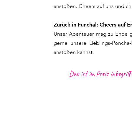
anstoßen. Cheers auf uns und ch
Zurück in Funchal: Cheers auf E
Unser Abenteuer mag zu Ende geh
gerne unsere Lieblings-Poncha
anstoßen kannst.
Das ist im Preis inbegriff
Transport ab den Meeting Point
und Caniço
Lokale
r Fahrer/Guide
1 lokales Getränk (Ponc
ha, Bie
Maracujá) und ein Kaffee (Bica 
Versicherung nach lokalem Rech
Viele Heartbeat-Momente :)