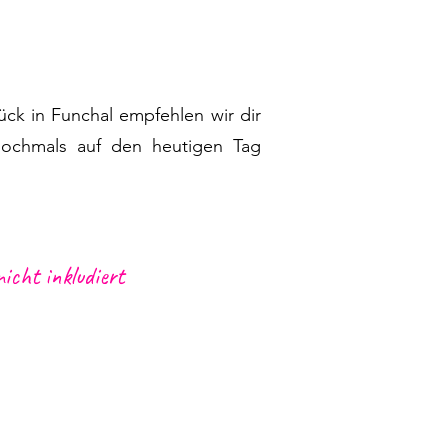
ck in Funchal empfehlen wir dir
nochmals auf den heutigen Tag
nicht inkludiert
 F
unchals oder Caniços zu den
eidung, S
onnenschutz und einen