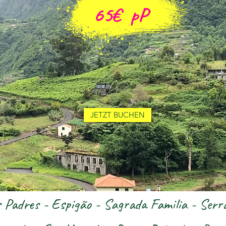
65€
pP
JETZT BUCHEN
s Padres - Espigão - Sagrada Familia - Serr