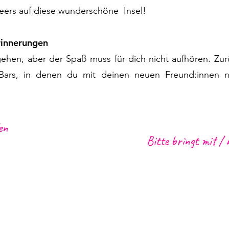
eers auf diese wunderschöne Insel!
rinnerungen
en, aber der Spaß muss für dich nicht aufhören. Zurü
-Bars, in denen du mit deinen neuen Freund:innen 
en
Bitte bringt mit / 
s in Funchal Zentrum, Lido
Mittagessen
Transfer von außerhalb
Meeting Points
r oder Softdrink wie Brisa
Regenmantel, warme Kl
oder Garoto)
Hut
t
Gute Laune :)