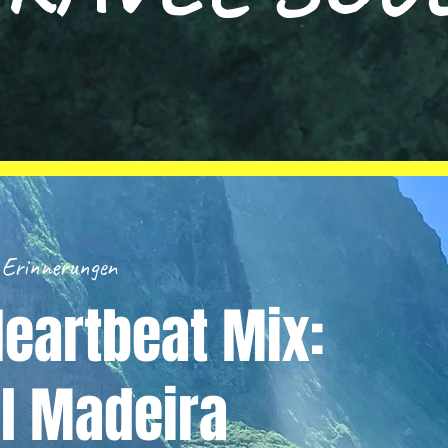
e Erinnerungen
eartbeat Mix:
l Madeira